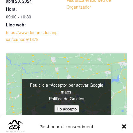
Visualitza el lloc web de
abril 28, 2024
Organitzador
Hora:
09:00 - 10:30
Lloc web:
https://www.donantsdesang.
cat/ca/node/1379
Feu clic a "Accepto" per activar Google
Feu clic a "Accepto" per activar Google
maps
maps
Política de Galetes
Política de Galetes
Ho accepto
Ho accepto
Gestionar el consentiment