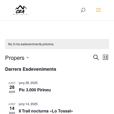
No hi ha esdeveniments pròxims.
Navega
Na
Propers
Cerca
Llista
de
visual
Selecciona
vis
i
Darrers Esdeveniments
una
Es
cerca
data.
d'Esde
juny 28, 2025
JUNY
28
Pic 3.000 Pirineu
2025
juny 14, 2025
JUNY
14
II Trail nocturna «Lo Tossal»
2025