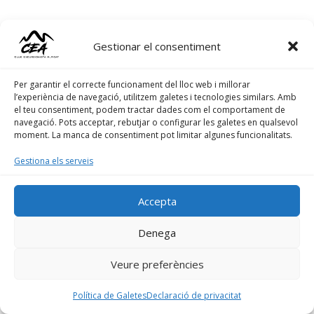
juny 1, 2025
JUNY
1
Gestionar el consentiment
Escalada en roca
2025
Per garantir el correcte funcionament del lloc web i millorar
l’experiència de navegació, utilitzem galetes i tecnologies similars. Amb
el teu consentiment, podem tractar dades com el comportament de
navegació. Pots acceptar, rebutjar o configurar les galetes en qualsevol
moment. La manca de consentiment pot limitar algunes funcionalitats.
Gestiona els serveis
Accepta
Designed by
Elegant Themes
| Powered by
WordPress
Denega
Veure preferències
Política de Galetes
Declaració de privacitat