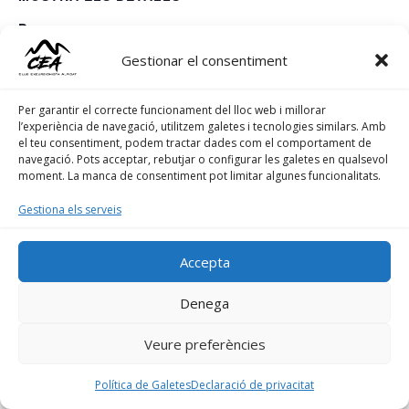
Data:
març 9, 2025
Gestionar el consentiment
Escalada bloc
XVIII Duatló d’Alpicat
Per garantir el correcte funcionament del lloc web i millorar
l’experiència de navegació, utilitzem galetes i tecnologies similars. Amb
el teu consentiment, podem tractar dades com el comportament de
navegació. Pots acceptar, rebutjar o configurar les galetes en qualsevol
moment. La manca de consentiment pot limitar algunes funcionalitats.
Designed by
Elegant Themes
| Powered by
Gestiona els serveis
WordPress
Accepta
Denega
Veure preferències
Política de Galetes
Declaració de privacitat