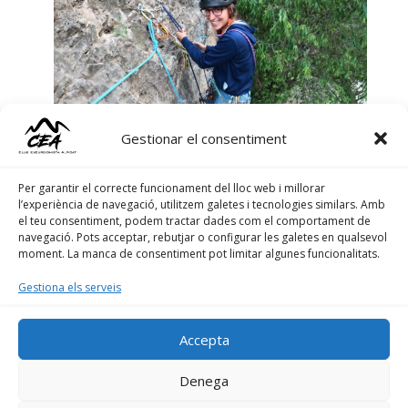
Gestionar el consentiment
Per garantir el correcte funcionament del lloc web i millorar
l’experiència de navegació, utilitzem galetes i tecnologies similars. Amb
el teu consentiment, podem tractar dades com el comportament de
navegació. Pots acceptar, rebutjar o configurar les galetes en qualsevol
moment. La manca de consentiment pot limitar algunes funcionalitats.
Lluny es veien muntanyes i muntanyes; tota una
Gestiona els serveis
escala de grisos i de blaus. La pau de la terra
respirava al meu voltant.
Accepta
Denega