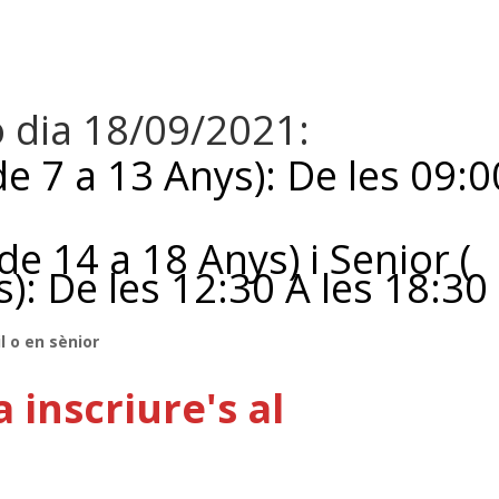
 dia 18/09/2021:
 de 7 a 13 Anys): De les 09:0
 de 14 a 18 Anys) i Senior (
): De les 12:30 A les 18:30
l o en sènior
 inscriure's al