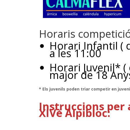
Horaris competició
Horari Infantil (
a les 11:00
Horari Juvenil* (
major de 18 Anys
* Els juvenils poden triar competir en juveni
Instruccions per a
XIVè Alpibloc: