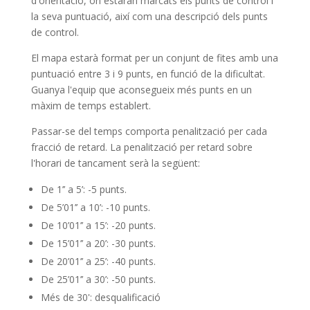
d'orientació, on estaran marcats els punts de control i
la seva puntuació, així com una descripció dels punts
de control.
El mapa estarà format per un conjunt de fites amb una
puntuació entre 3 i 9 punts, en funció de la dificultat.
Guanya l'equip que aconsegueix més punts en un
màxim de temps establert.
Passar-se del temps comporta penalització per cada
fracció de retard. La penalització per retard sobre
l'horari de tancament serà la següent:
De 1’’ a 5’: -5 punts.
De 5’01’’ a 10’: -10 punts.
De 10’01’’ a 15’: -20 punts.
De 15’01’’ a 20’: -30 punts.
De 20’01’’ a 25’: -40 punts.
De 25’01’’ a 30’: -50 punts.
Més de 30': desqualificació