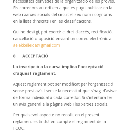
necessitats derivades de la organització de les proves.
Els corredors autoritzen a que es pugui publicar en la
web i xarxes socials del circuit el seu nom i cognoms
en la llista d’inscrits i en les classificacions.
Qui ho desitgi, pot exercir el dret d’accés, rectificació,
cancel·lació o oposició enviant un correu electrònic a
ae.ekkelleida@gmail.com
8. ACCEPTACIÓ
La inscripció a la cursa implica l'acceptació
d'aquest reglament.
Aquest reglament pot ser modificat per l'organització
sense previ avís i sense la necessitat que s'hagi d'avisar
de forma individual a cada corredor. Si s'intentarà fer
un avís general a la pàgina web i les xarxes socials.
Per qualsevol aspecte no recollit en el present
reglament es tindrà en compte el reglament de la
FCOC.