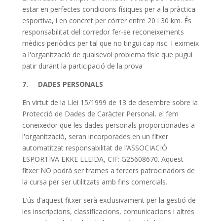
estar en perfectes condicions físiques per a la pràctica
esportiva, i en concret per córrer entre 20 i 30 km. És
responsabilitat del corredor fer-se reconeixements
mèdics periòdics per tal que no tingui cap risc. I eximeix
a l'organització de qualsevol problema físic que pugui
patir durant la participació de la prova
7. DADES PERSONALS
En virtut de la Llei 15/1999 de 13 de desembre sobre la
Protecció de Dades de Caràcter Personal, el fem
coneixedor que les dades personals proporcionades a
l'organització, seran incorporades en un fitxer
automatitzat responsabilitat de l’ASSOCIACIÓ
ESPORTIVA EKKE LLEIDA, CIF: G25608670. Aquest
fitxer NO podrà ser trames a tercers patrocinadors de
la cursa per ser utilitzats amb fins comercials.
L’ús d’aquest fitxer serà exclusivament per la gestió de
les inscripcions, classificacions, comunicacions i altres