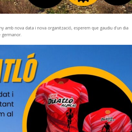
 any amb nova data i nova organització, esperem que gaudiu d'un dia
de germanor.