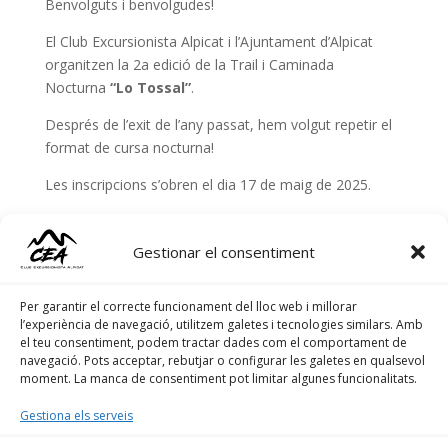
Benvolguts i benvolgudes!
El Club Excursionista Alpicat i l’Ajuntament d’Alpicat
organitzen la 2a edició de la Trail i Caminada
Nocturna
“Lo Tossal”
.
Després de l’exit de l’any passat, hem volgut repetir el
format de cursa nocturna!
Les inscripcions s’obren el dia 17 de maig de 2025.
Com a màxim, s’acceptaran 300 participants entre les
3 modalitats.
Gestionar el consentiment
Enllaç a les inscripcions
Per garantir el correcte funcionament del lloc web i millorar
Us hi esperem!
l’experiència de navegació, utilitzem galetes i tecnologies similars. Amb
el teu consentiment, podem tractar dades com el comportament de
navegació. Pots acceptar, rebutjar o configurar les galetes en qualsevol
moment. La manca de consentiment pot limitar algunes funcionalitats.
Lluny es veien muntanyes i muntanyes; tota una
Gestiona els serveis
escala de grisos i de blaus. La pau de la terra