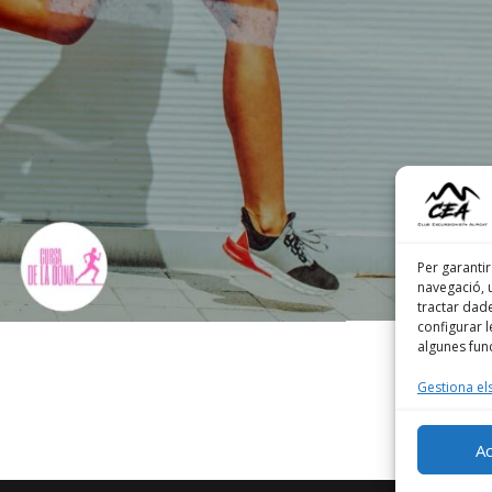
Per garantir
navegació, 
tractar dad
configurar 
algunes func
Gestiona els
A